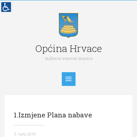
Općina Hrvace
službene internet stranice
Početna
1.Izmjene Plana nabave
Vijesti
Obavijesti
3. rujna 2018.