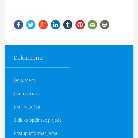
Općina Hrvace
Općinska tijela
Dokumenti
Pristup informacijama
Dokumenti:
Dokumenti
Javna nabava
Javni natječaji
Odluke općinskog vijeća
Pristup informacijama