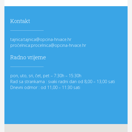
Kontakt
tajnica:tajnica@opcina-hrvace.hr
pročelnica:procelnica@opcina-hrvace.hr
Radno vrijeme
pon, uto, sri, čet, pet – 7:30h – 15:30h
Rad sa strankama : svaki radni dan od 8,00 – 13,00 sati
Dnevni odmor : od 11,00 – 11:30 sati