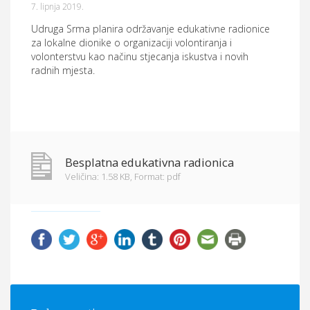
7. lipnja 2019.
Općina Hrvace
Udruga Srma planira održavanje edukativne radionice
Općinska tijela
za lokalne dionike o organizaciji volontiranja i
volonterstvu kao načinu stjecanja iskustva i novih
radnih mjesta.
Dokumenti
Pristup informacijama
Besplatna edukativna radionica
Veličina: 1.58 KB,
Format: pdf