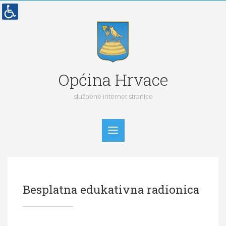
Općina Hrvace
službene internet stranice
Početna
Besplatna edukativna radionica
Vijesti
Obavijesti