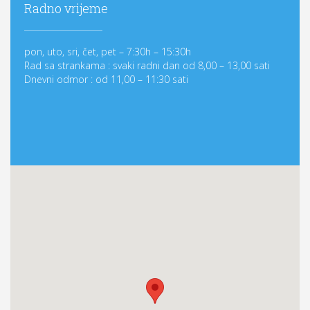
Radno vrijeme
pon, uto, sri, čet, pet – 7:30h – 15:30h
Rad sa strankama : svaki radni dan od 8,00 – 13,00 sati
Dnevni odmor : od 11,00 – 11:30 sati