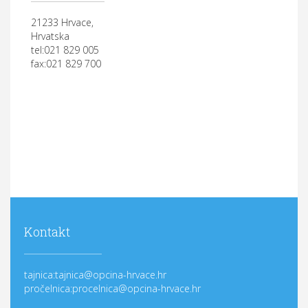
21233 Hrvace,
Hrvatska
tel:021 829 005
fax:021 829 700
Kontakt
tajnica:tajnica@opcina-hrvace.hr
pročelnica:procelnica@opcina-hrvace.hr