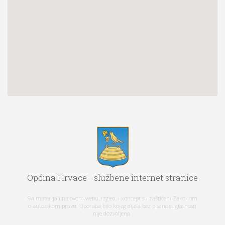
Općina Hrvace - službene internet stranice
Svi materijali na ovom webu, izgled, i koncept su zaštićeni Zakonom
o autorskom pravu. Uporaba bilo kojeg dijela bez pisane suglasnosti
nije dozvoljena.