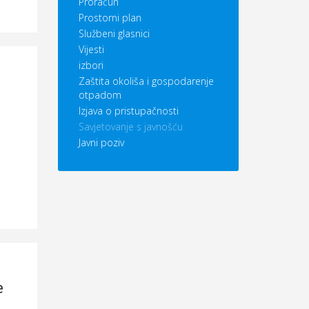
Proračun
Prostorni plan
Službeni glasnici
Vijesti
izbori
Zaštita okoliša i gospodarenje
otpadom
Izjava o pristupačnosti
Savjetovanje s javnošću
Javni poziv
e