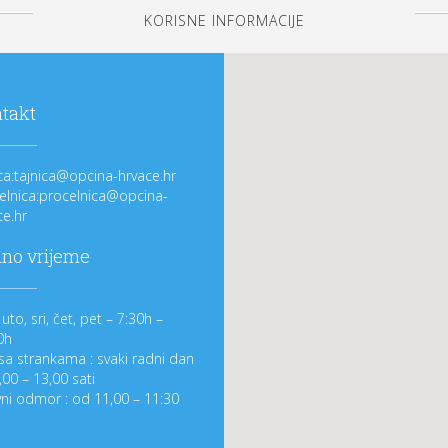
KORISNE INFORMACIJE
takt
ica:tajnica@opcina-hrvace.hr
elnica:procelnica@opcina-
ce.hr
no vrijeme
uto, sri, čet, pet – 7:30h –
0h
sa strankama : svaki radni dan
,00 – 13,00 sati
ni odmor : od 11,00 – 11:30