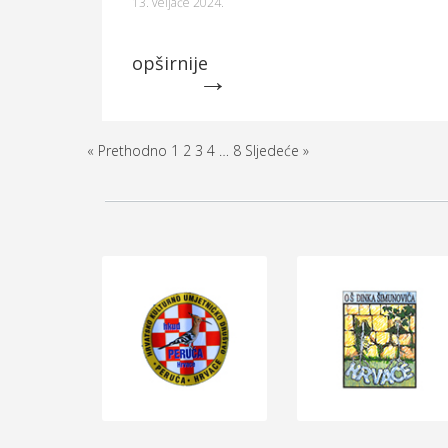
13. veljače 2024.
opširnije
« Prethodno
1
2
3
4
…
8
Sljedeće »