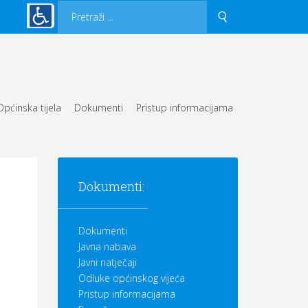
Općinska tijela
Dokumenti
Pristup informacijama
Dokumenti:
Dokumenti
Javna nabava
Javni natječaji
Odluke općinskog vijeća
Pristup informacijama