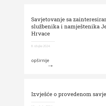
Savjetovanje sa zainteresir
službenika i namještenika J
Hrvace
8. ožujka 2024.
opširnije
Izvješće o provedenom savj