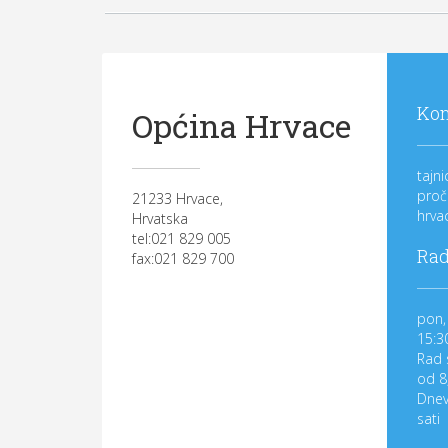
Kon
Općina Hrvace
tajn
proč
21233 Hrvace,
hrva
Hrvatska
tel:021 829 005
Rad
fax:021 829 700
pon, 
15:3
Rad 
od 8
Dnev
sati