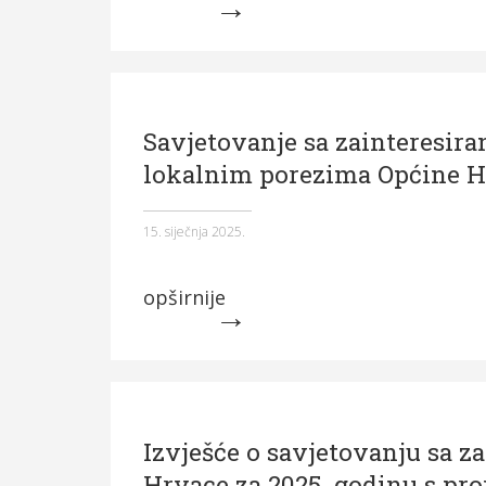
Savjetovanje sa zainteresir
lokalnim porezima Općine 
15. siječnja 2025.
opširnije
Izvješće o savjetovanju sa 
Hrvace za 2025. godinu s proj