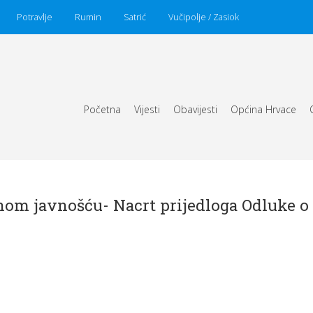
Potravlje
Rumin
Satrić
Vučipolje / Zasiok
Početna
Vijesti
Obavijesti
Općina Hrvace
anom javnošću- Nacrt prijedloga Odluke o