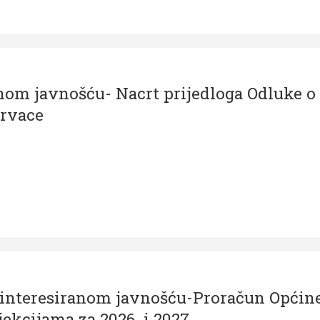
anom javnošću- Nacrt prijedloga Odluke o
Hrvace
zainteresiranom javnošću-Proračun Općin
ekcijama za 2026. i 2027.