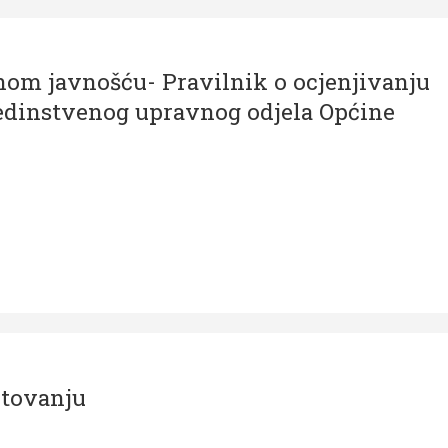
anom javnošću- Pravilnik o ocjenjivanju
edinstvenog upravnog odjela Općine
etovanju