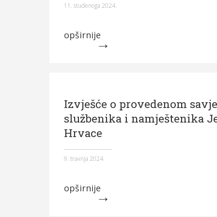
11. studenoga 2024.
opširnije
Izvješće o provedenom savje
službenika i namještenika J
Hrvace
9. travnja 2024.
opširnije