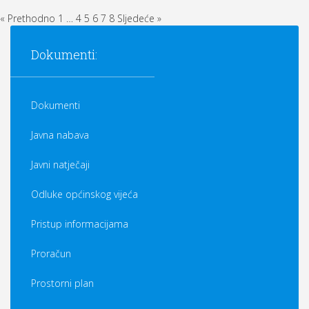
« Prethodno
1
…
4
5
6
7
8
Sljedeće »
Dokumenti:
Dokumenti
Javna nabava
Javni natječaji
Odluke općinskog vijeća
Pristup informacijama
Proračun
Prostorni plan