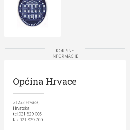
KORISNE
INFORMACIJE
Općina Hrvace
21233 Hrvace,
Hrvatska
tel:021 829 005
fax:021 829 700