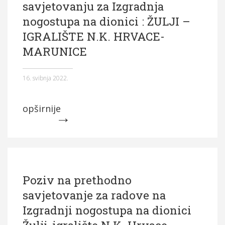
savjetovanju za Izgradnja
nogostupa na dionici : ŽULJI –
IGRALIŠTE N.K. HRVACE-
MARUNICE
16. svibnja 2022.
opširnije
Poziv na prethodno
savjetovanje za radove na
Izgradnji nogostupa na dionici
Žulji-igralište N.K. Hrvace –