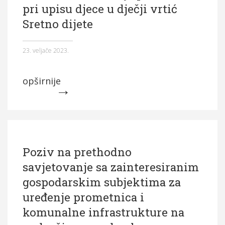
pri upisu djece u dječji vrtić
Općina Hrvace
Sretno dijete
Općinska tijela
23. veljače 2023.
Dokumenti
Pristup informacijama
opširnije
Poziv na prethodno
savjetovanje sa zainteresiranim
gospodarskim subjektima za
uređenje prometnica i
komunalne infrastrukture na