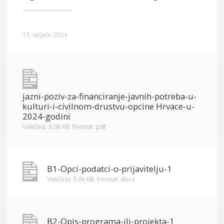
Općina Hrvace
Općinska tijela
13. veljače 2024.
Dokumenti
Pristup informacijama
jazni-poziv-za-financiranje-javnih-potreba-u-
kulturi-i-civilnom-drustvu-opcine Hrvace-u-
2024-godini
Veličina: 3.06 KB,
Format: pdf
B1-Opci-podatci-o-prijavitelju-1
Veličina: 3.06 KB,
Format: docx
B2-Opis-programa-ili-projekta-1