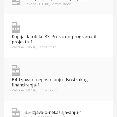
Veličina: 3.06 KB,
Format: docx
Kopija datoteke B3-Proracun-programa-ili-
projekta-1
Veličina: 3.06 KB,
Format: xlsx
B4-Izjava-o-nepostojanju-dvostrukog-
financiranja-1
Veličina: 3.07 KB,
Format: docx
B5-Izjava-o-nekaznjavanju-1