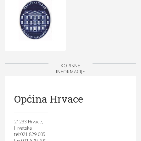
KORISNE
INFORMACIJE
Općina Hrvace
21233 Hrvace,
Hrvatska
tel:021 829 005
fax:021 829 700