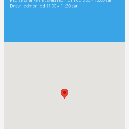
Rad sa strankama : svaki radni dan od 8,00 – 13,00 sati
Dnevni odmor : od 11,00 – 11:30 sati