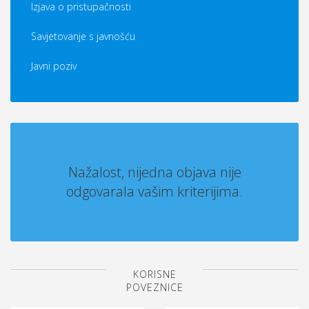
Izjava o pristupačnosti
Savjetovanje s javnošću
Javni poziv
Nažalost, nijedna objava nije
odgovarala vašim kriterijima.
KORISNE
POVEZNICE