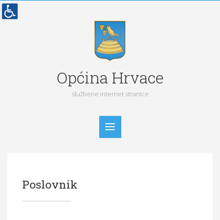
Općina Hrvace
službene internet stranice
Početna
Poslovnik
Vijesti
Obavijesti