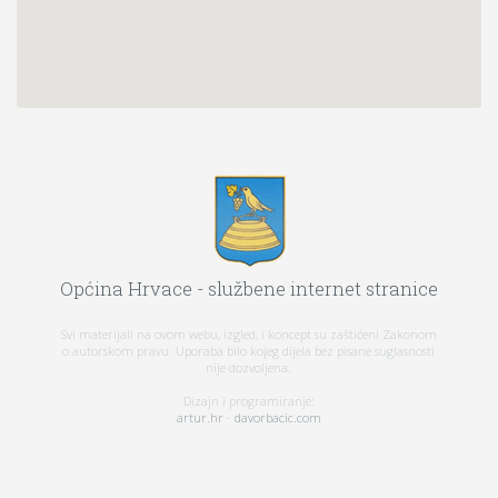
Općina Hrvace - službene internet stranice
Svi materijali na ovom webu, izgled, i koncept su zaštićeni Zakonom
o autorskom pravu. Uporaba bilo kojeg dijela bez pisane suglasnosti
nije dozvoljena.
Dizajn i programiranje:
artur.hr
-
davorbacic.com