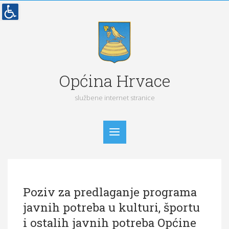
Općina Hrvace
službene internet stranice
Početna
Poziv za predlaganje programa
Vijesti
javnih potreba u kulturi, športu
Obavijesti
i ostalih javnih potreba Općine