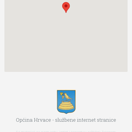
Općina Hrvace - službene internet stranice
Svi materijali na ovom webu, izgled, i koncept su zaštićeni Zakonom