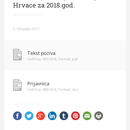
Hrvace za 2018.god.
Općina Hrvace
Općinska tijela
9. listopada 2017.
Dokumenti
Pristup informacijama
Tekst poziva
Veličina: 909.00 B,
Format: pdf
Prijavnica
Veličina: 888.00 B,
Format: doc