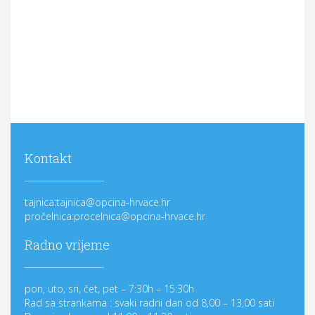
Kontakt
tajnica:tajnica@opcina-hrvace.hr
pročelnica:procelnica@opcina-hrvace.hr
Radno vrijeme
pon, uto, sri, čet, pet – 7:30h – 15:30h
Rad sa strankama : svaki radni dan od 8,00 – 13,00 sati