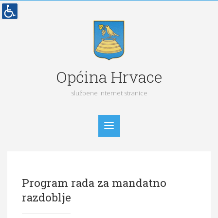
Općina Hrvace
službene internet stranice
Početna
Program rada za mandatno
Vijesti
razdoblje
Obavijesti