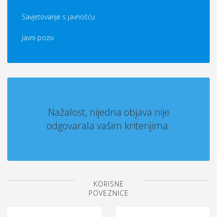
Savjetovanje s javnošću
Javni poziv
Nažalost, nijedna objava nije
odgovarala vašim kriterijima.
KORISNE
POVEZNICE