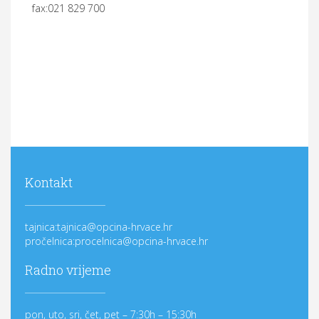
fax:021 829 700
Kontakt
tajnica:tajnica@opcina-hrvace.hr
pročelnica:procelnica@opcina-hrvace.hr
Radno vrijeme
pon, uto, sri, čet, pet – 7:30h – 15:30h