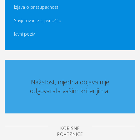
Izjava o pristupačnosti
Savjetovanje s javnošću
Javni poziv
Nažalost, nijedna objava nije
odgovarala vašim kriterijima.
KORISNE
POVEZNICE