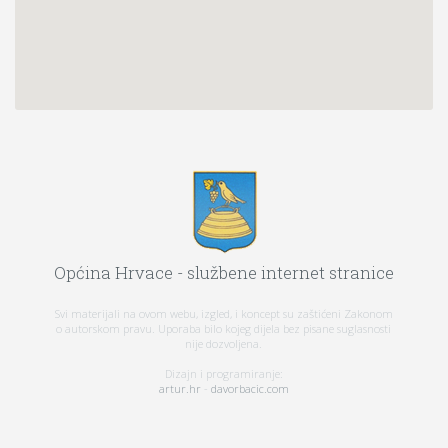
Općina Hrvace - službene internet stranice
Svi materijali na ovom webu, izgled, i koncept su zaštićeni Zakonom
o autorskom pravu. Uporaba bilo kojeg dijela bez pisane suglasnosti
nije dozvoljena.
Dizajn i programiranje:
artur.hr
-
davorbacic.com