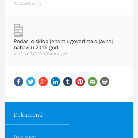
31. ožujka 2017.
Općina Hrvace
Općinska tijela
Dokumenti
Podaci o sklopljenom ugovorima o javnoj
Pristup informacijama
nabavi u 2016.god.
Veličina: 742.00 B,
Format: pdf
Dokumenti:
Dokumenti