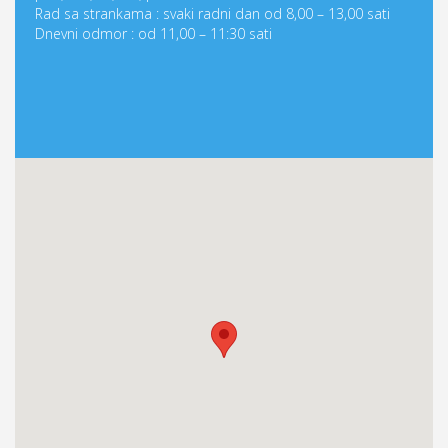
Rad sa strankama : svaki radni dan od 8,00 – 13,00 sati
Dnevni odmor : od 11,00 – 11:30 sati