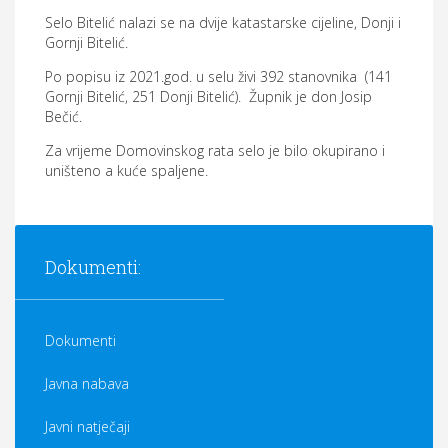
Općina Hrvace
Selo Bitelić nalazi se na dvije katastarske cijeline, Donji i
Gornji Bitelić.
Općinska tijela
Po popisu iz 2021.god. u selu živi 392 stanovnika (141
Gornji Bitelić, 251 Donji Bitelić). Župnik je don Josip
Dokumenti
Bečić.
Pristup informacijama
Za vrijeme Domovinskog rata selo je bilo okupirano i
uništeno a kuće spaljene.
Dokumenti:
Dokumenti
Javna nabava
Javni natječaji