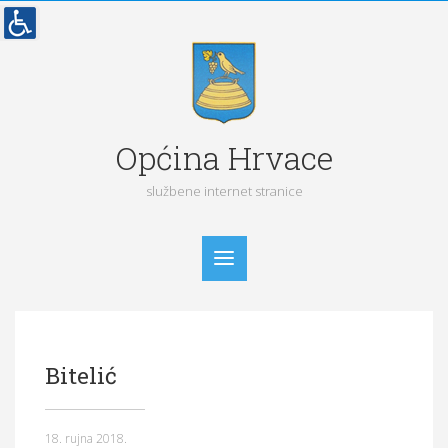
Općina Hrvace
službene internet stranice
Početna
Bitelić
Vijesti
Obavijesti
18. rujna 2018.