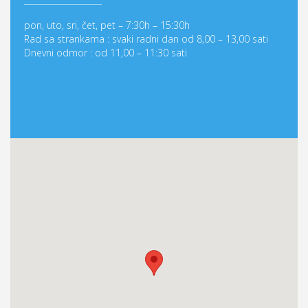
pon, uto, sri, čet, pet – 7:30h – 15:30h
Rad sa strankama : svaki radni dan od 8,00 – 13,00 sati
Dnevni odmor : od 11,00 – 11:30 sati