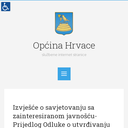
Općina Hrvace
službene internet stranice
Početna
Izvješće o savjetovanju sa
Vijesti
zainteresiranom javnošću-
Obavijesti
Prijedlog Odluke o utvrđivanju