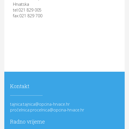
Hrvatska
tel:021 829 005
fax:021 829 700
Kontakt
tajnica:tajnica@opcina-hrvace.hr
pročelnica:procelnica@opcina-hrvace.hr
Radno vrijeme