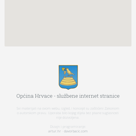
Općina Hrvace - službene internet stranice
Svi materijali na ovom webu, izgled, i koncept su zaštićeni Zakonom
o autorskom pravu. Uporaba bilo kojeg dijela bez pisane suglasnosti
nije dozvoljena.
Dizajn i programiranje:
artur.hr
-
davorbacic.com