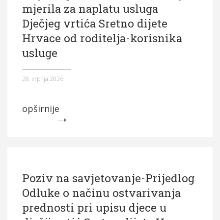
mjerila za naplatu usluga
Općina Hrvace
Dječjeg vrtića Sretno dijete
Općinska tijela
Hrvace od roditelja-korisnika
usluge
Dokumenti
Pristup informacijama
28. srpnja 2026.
opširnije
Poziv na savjetovanje-Prijedlog
Odluke o načinu ostvarivanja
prednosti pri upisu djece u