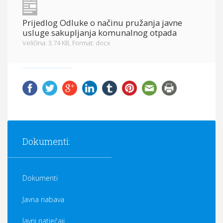
Prijedlog Odluke o načinu pružanja javne
usluge sakupljanja komunalnog otpada
Veličina: 3.74 KB,
Format: docx
Dokumenti:
Dokumenti
Javna nabava
Javni natječaji