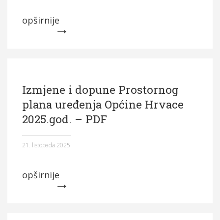
Općina Hrvace
opširnije
Općinska tijela
Dokumenti
Pristup informacijama
Izmjene i dopune Prostornog
plana uređenja Općine Hrvace
2025.god. – PDF
21. listopada 2025.
opširnije