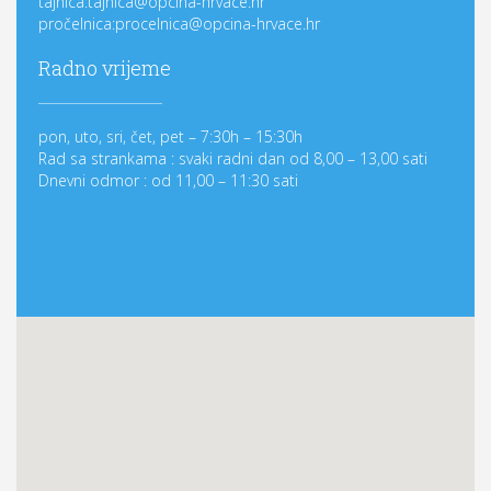
tajnica:tajnica@opcina-hrvace.hr
pročelnica:procelnica@opcina-hrvace.hr
Radno vrijeme
pon, uto, sri, čet, pet – 7:30h – 15:30h
Rad sa strankama : svaki radni dan od 8,00 – 13,00 sati
Dnevni odmor : od 11,00 – 11:30 sati