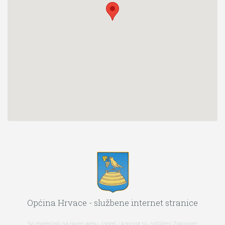
Općina Hrvace - službene internet stranice
Svi materijali na ovom webu, izgled, i koncept su zaštićeni Zakonom