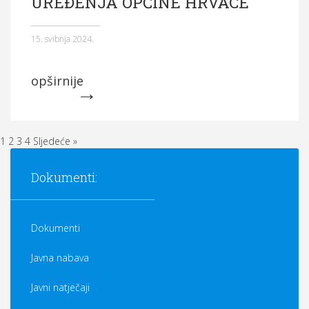
UREĐENJA OPĆINE HRVACE
15. svibnja 2024.
opširnije
1
2
3
4
Sljedeće »
Dokumenti:
Dokumenti
Javna nabava
Javni natječaji