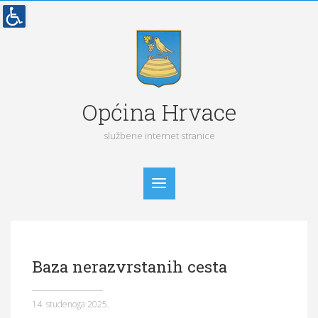
Općina Hrvace
službene internet stranice
Početna
Baza nerazvrstanih cesta
Vijesti
Obavijesti
14. studenoga 2025.