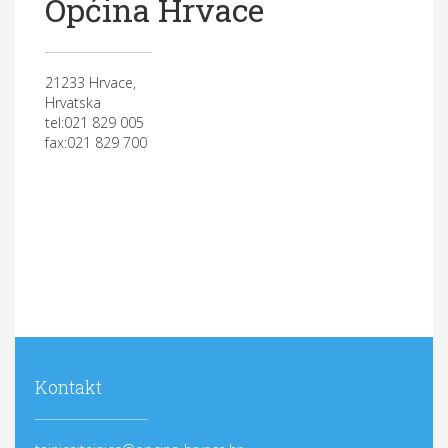
Općina Hrvace
21233 Hrvace,
Hrvatska
tel:021 829 005
fax:021 829 700
Kontakt