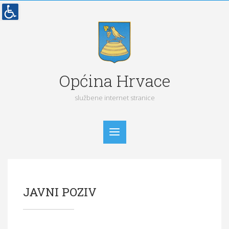
Općina Hrvace
službene internet stranice
Početna
JAVNI POZIV
Vijesti
Obavijesti