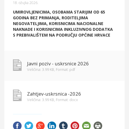
18. ožujka 2026.
Općina Hrvace
UMIROVLJENICIMA, OSOBAMA STARIJIM OD 65
Općinska tijela
GODINA BEZ PRIMANJA, RODITELJIMA
NEGOVATELJIMA, KORISNICIMA NACIONALNE
NAKNADE I KORISNICIMA INKLUZIVNOG DODATKA
Dokumenti
S PREBIVALIŠTEM NA PODRUČJU OPĆINE HRVACE
Pristup informacijama
Javni poziv - uskrsnice 2026
Veličina: 3.99 KB,
Format: pdf
Zahtjev-uskrsnica -2026
Veličina: 3.99 KB,
Format: docx