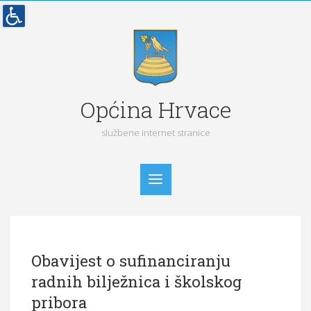
Općina Hrvace
službene internet stranice
Početna
Obavijest o sufinanciranju
Vijesti
radnih bilježnica i školskog
Obavijesti
pribora