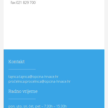
fax:021 829 700
Kontakt
tajnica:tajnica@opcina-hrvace.hr
pročelnica:procelnica@opcina-hrvace.hr
Radno vrijeme
pon, uto, sri, čet, pet – 7:30h – 15:30h