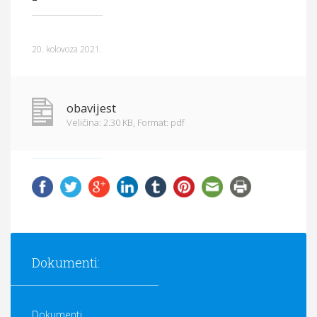
Općina Hrvace
Općinska tijela
20. kolovoza 2021.
Dokumenti
Pristup informacijama
obavijest
Veličina: 2.30 KB,
Format: pdf
Dokumenti:
Dokumenti