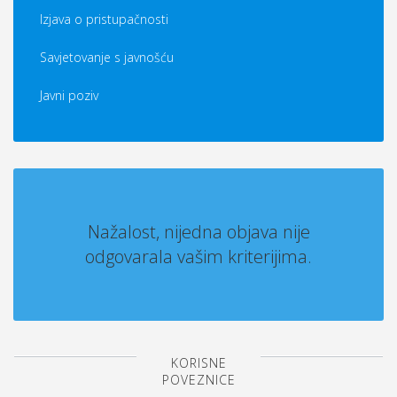
Izjava o pristupačnosti
Savjetovanje s javnošću
Javni poziv
Nažalost, nijedna objava nije
odgovarala vašim kriterijima.
KORISNE
POVEZNICE