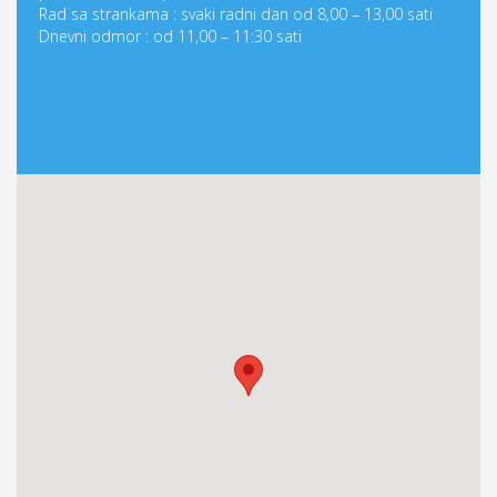
Rad sa strankama : svaki radni dan od 8,00 – 13,00 sati
Dnevni odmor : od 11,00 – 11:30 sati