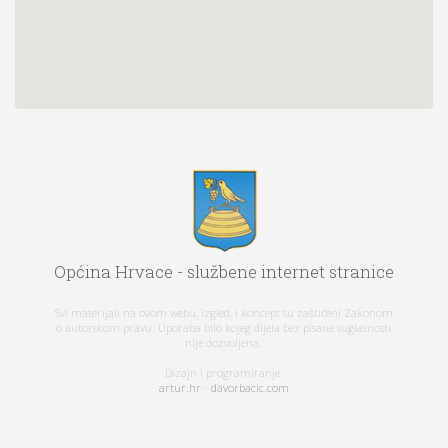
Općina Hrvace - službene internet stranice
Svi materijali na ovom webu, izgled, i koncept su zaštićeni Zakonom
o autorskom pravu. Uporaba bilo kojeg dijela bez pisane suglasnosti
nije dozvoljena.
Dizajn i programiranje:
artur.hr
-
davorbacic.com