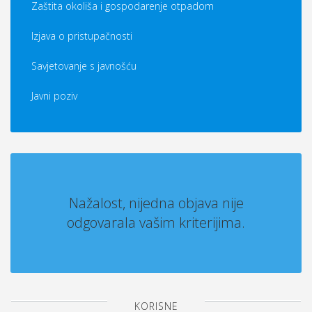
Zaštita okoliša i gospodarenje otpadom
Izjava o pristupačnosti
Savjetovanje s javnošću
Javni poziv
Nažalost, nijedna objava nije
odgovarala vašim kriterijima.
KORISNE