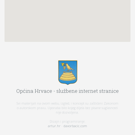
Općina Hrvace - službene internet stranice
Svi materijali na ovom webu, izgled, i koncept su zaštićeni Zakonom
o autorskom pravu. Uporaba bilo kojeg dijela bez pisane suglasnosti
nije dozvoljena.
Dizajn i programiranje:
artur.hr
-
davorbacic.com