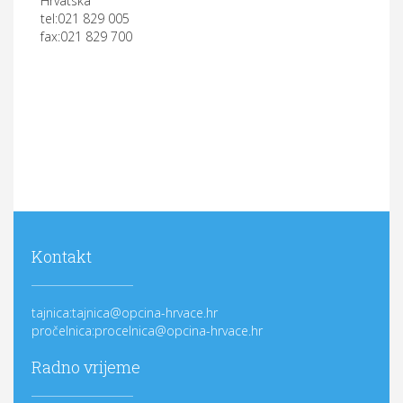
Hrvatska
tel:021 829 005
fax:021 829 700
Kontakt
tajnica:tajnica@opcina-hrvace.hr
pročelnica:procelnica@opcina-hrvace.hr
Radno vrijeme