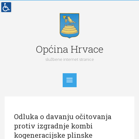
Općina Hrvace
službene internet stranice
Početna
Odluka o davanju očitovanja
Vijesti
protiv izgradnje kombi
Obavijesti
kogeneracijske plinske