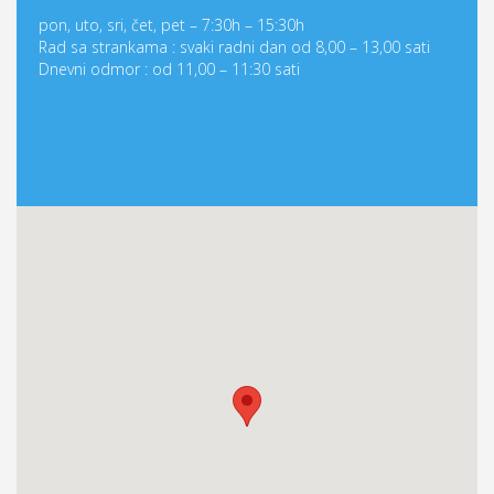
pon, uto, sri, čet, pet – 7:30h – 15:30h
Rad sa strankama : svaki radni dan od 8,00 – 13,00 sati
Dnevni odmor : od 11,00 – 11:30 sati