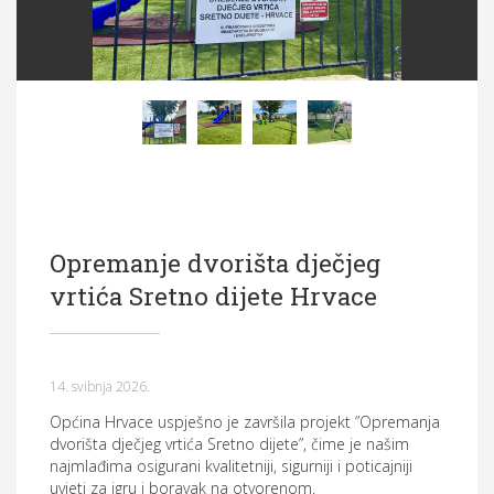
Općina Hrvace
Općinska tijela
Dokumenti
Pristup informacijama
Opremanje dvorišta dječjeg
vrtića Sretno dijete Hrvace
14. svibnja 2026.
Općina Hrvace uspješno je završila projekt ”Opremanja
dvorišta dječjeg vrtića Sretno dijete”, čime je našim
najmlađima osigurani kvalitetniji, sigurniji i poticajniji
uvjeti za igru i boravak na otvorenom.