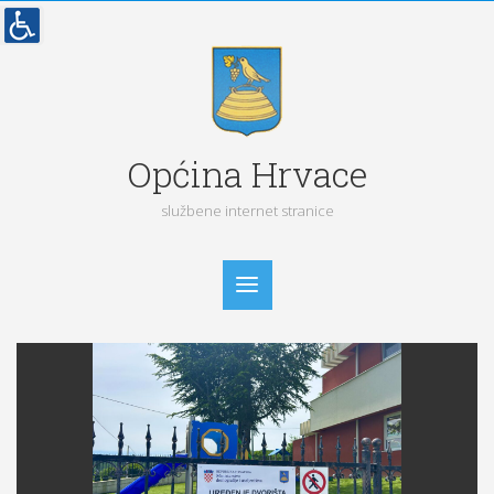
Općina Hrvace
službene internet stranice
Početna
Vijesti
Obavijesti