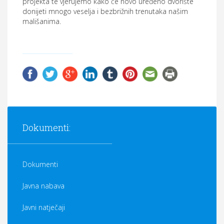
projekta te vjerujemo kako će novo uređeno dvorište
donijeti mnogo veselja i bezbrižnih trenutaka našim
mališanima.
Dokumenti:
Dokumenti
Javna nabava
Javni natječaji