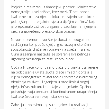
Projekt je realiziran uz financijsku potporu Ministarstvo
demografije i useljeništva, kroz poziv ”Dostupnost
kvalitetne skrbi za djecu u lokalnim zajednicama kroz
poboljšanje materijalnih uvjeta u dječjim vrtićima” koje
je prepoznalo važnost ulaganja u sadržaje namijenjene
djeci i unapređenju predškolskog odgoja.
Novom opremom dvorište je dodatno obogaćeno
sadržajima koji potiču dječju igru, razvoj motoričkih
sposobnosti, druženje i boravak na svježem zraku.
Ovim ulaganjem nastavlja se stvaranje kvalitetnog i
ugodnog okruženja za rast i razvoj djece.
Općina Hrvace kontinuirano ulaže u projekte usmjerene
na poboljšanje uvjeta života djece i mladih obitelji, s
ciljem demografske revitalizacije i stvaranja kvalitetnijeg
okruženja za život. Ulaganjem u predškolski odgoj,
dječju infrastrukturu i sadržaje za najmlađe, Općina
potvrđuje svoju predanost kontinuiranom unapređenju
kvalitete života svih svojih stanovnika.
Zahvaljujemo svima koji su sudjelovali u realizaciji