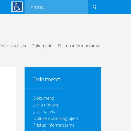
Općinska tijela
Dokumenti
Pristup informacijama
Dokumenti:
Dokumenti
Javna nabava
Javni natječaji
Odluke općinskog vijeća
Pristup informacijama