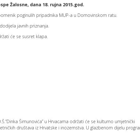
spe Žalosne, dana
18. rujna 2015.god.
a spomenik poginulih pripadnika MUP-a u Domovinskom ratu.
dodijela javnih priznanja.
ržati će se susret klapa.
.Š.”Dinka Šimunovića” u Hrvacama održati će se kulturno umjetnički
etničkih društava iz Hrvatske i inozemstva. U glazbenom dijelu progr