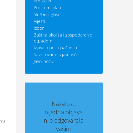
Proračun
Prostorni plan
Službeni glasnici
Vijesti
izbori
Zaštita okoliša i gospodarenje
otpadom
Izjava o pristupačnosti
Savjetovanje s javnošću
Javni poziv
Nažalost,
nijedna objava
nije odgovarala
ama
vašim