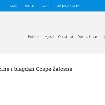
Potravlje
Rumin
Satrić
Vučipolje / Zasiok
Početna
Vijesti
Obavijesti
Općina Hrvace
ine i blagdan Gospe Žalosne