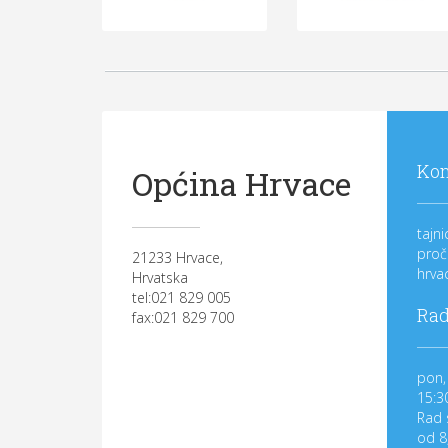
Kon
Općina Hrvace
tajn
proč
21233 Hrvace,
hrva
Hrvatska
tel:021 829 005
Rad
fax:021 829 700
pon, 
15:3
Rad 
od 8