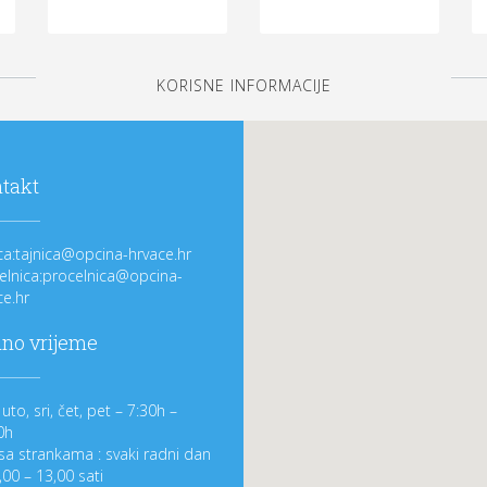
KORISNE INFORMACIJE
takt
ica:tajnica@opcina-hrvace.hr
elnica:procelnica@opcina-
ce.hr
no vrijeme
uto, sri, čet, pet – 7:30h –
0h
sa strankama : svaki radni dan
,00 – 13,00 sati