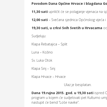
Povodom Dana Općine Hrvace i blagdana Go
11,30 sati
upriličit će se polaganje vijenaca n
12,00 sati
– Svečana sjednica Općinskog vijeća i 
19,30 sati, u crkvi Svih Svetih u Hrvacama
od
Sudjeluju:
Klapa Rebatajica – Split
Luna – Kožino
Sv. Luka Otok
Klapa Sinj – Sinj
Klapa Hrvace – Hrvace
Ulaz je besplatan.
Dana 19.rujna 2015. god. u 19,30 sati
ispred O
program u kojem će sudjelovati pet Kulturno umj
nastupit će bend “Loše navike”.