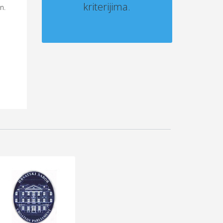
kriterijima.
n.