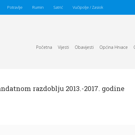
Potravlje
Rumin
Satrić
Vučipolje / Zasiok
Početna
Vijesti
Obavijesti
Općina Hrvace
ndatnom razdoblju 2013.-2017. godine