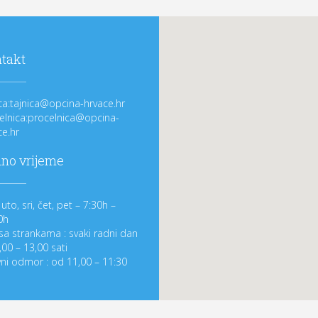
takt
ica:tajnica@opcina-hrvace.hr
elnica:procelnica@opcina-
ce.hr
no vrijeme
uto, sri, čet, pet – 7:30h –
0h
sa strankama : svaki radni dan
,00 – 13,00 sati
ni odmor : od 11,00 – 11:30