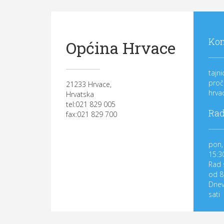
Kon
Općina Hrvace
tajn
proč
21233 Hrvace,
hrva
Hrvatska
tel:021 829 005
Rad
fax:021 829 700
pon, 
15:3
Rad 
od 8
Dnev
sati