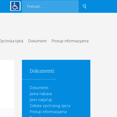
Općinska tijela
Dokumenti
Pristup informacijama
Dokumenti:
Dokumenti
Javna nabava
Javni natječaji
Odluke općinskog vijeća
Pristup informacijama