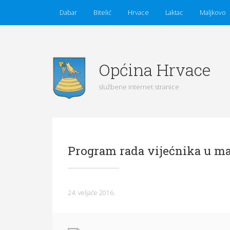
Dabar
Bitelić
Hrvace
Laktac
Maljkovo
Općina Hrvace
službene internet stranice
Početna
Vijesti
Obavijesti
Općina Hrvace
Program rada vijećnika u ma
Općinska tijela
Dokumenti
Pristup informacijama
24. veljače 2016.