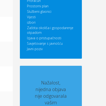
Proračun
Prostorni plan
Službeni glasnici
Vijesti
izbori
Zaštita okoliša i gospodarenje
otpadom
Izjava o pristupačnosti
Savjetovanje s javnošću
Javni poziv
Nažalost,
nijedna objava
nije odgovarala
vašim