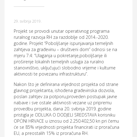
Općina Hrvace
Općinska tijela
29. svibnja 2019.
Projekt se provodi unutar operativnog programa
Dokumenti
ruralnog razvoja RH za razdoblje od 2014.-2020.
godine. Projekt “Poboljšanje ispunjavanja temeljnih
Pristup informacijama
zahtjeva za građevinu – društveni dom” odnosi se na
mjeru 7.4: “Ulaganja u pokretanje,poboljšanje ili
proširenje lokalnih temeljnih usluga za ruralno
stanovništvo, uključujući slobodno vrijeme i kulturne
aktivnosti te povezanu infrastrukturu”.
Nakon što je definirana vrijednost projekta od strane
glavnog projektanta, ishođena građevinska dozvola,
poslan zahtjev za potporu,proveden postupak javne
nabave i sve ostale aktivnosti vezane uz pripremu
provedbu projekta, dana 20. svibnja 2019. godine
pristigla je ODLUKA O DODJELI SREDSTAVA korisniku
OPĆINI HRVACE u iznosu od 2.250.402,50 kn pri čemu
će se 85% vrijednosti projekta financirati iz proračuna
EU, a preostalih 15% iz proračuna RH.