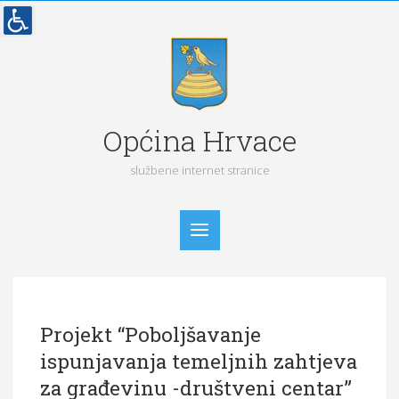
Općina Hrvace
službene internet stranice
Početna
Projekt “Poboljšavanje
Vijesti
ispunjavanja temeljnih zahtjeva
Obavijesti
za građevinu -društveni centar”