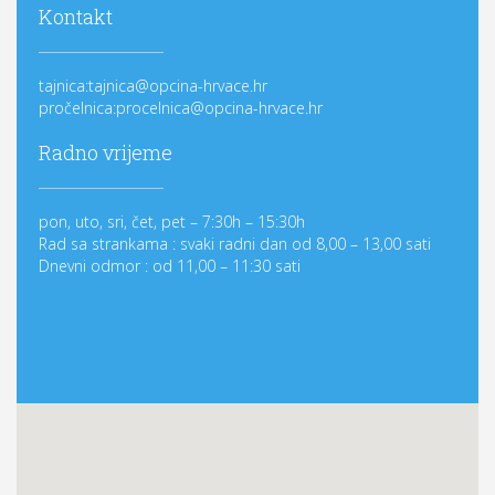
Kontakt
tajnica:tajnica@opcina-hrvace.hr
pročelnica:procelnica@opcina-hrvace.hr
Radno vrijeme
pon, uto, sri, čet, pet – 7:30h – 15:30h
Rad sa strankama : svaki radni dan od 8,00 – 13,00 sati
Dnevni odmor : od 11,00 – 11:30 sati