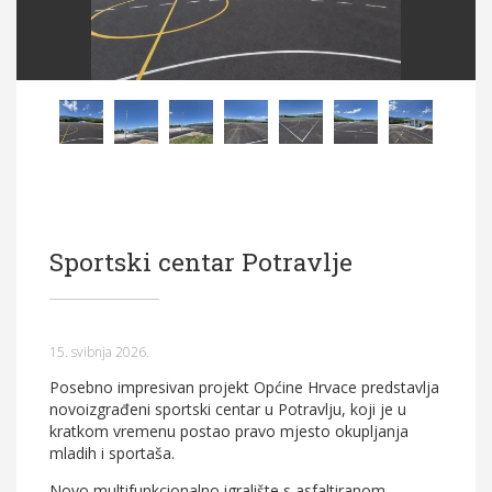
Općina Hrvace
Općinska tijela
Dokumenti
Pristup informacijama
Sportski centar Potravlje
15. svibnja 2026.
Posebno impresivan projekt Općine Hrvace predstavlja
novoizgrađeni sportski centar u Potravlju, koji je u
kratkom vremenu postao pravo mjesto okupljanja
mladih i sportaša.
Novo multifunkcionalno igralište s asfaltiranom