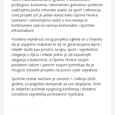
podlogom, koševima, rukometnim golovima i pratećim
sadržajima pruža vrhunske uvjete za sport i rekreaciju.
Ovaj projekt još je jedan dokaz kako Općina Hrvace
sustavno i ravnomjerno ulaže u sva naselja te
kontinuirano radi na razvoju komunalne i sportske
infrastrukture.
Posebna vrijednost ovog projekta ogleda se u činjenici
da je uspješno realiziran te da će generacijama djece i
mladih služiti kao prostor za igru, sport i zajedništvo.
Ulaganje u djecu i mlade jedno je od najvažnijih
ulaganja u budućnost, a Općina Hrvace svojim
predanim radom i jasnom vizijom potvrđuje da je
moguće ostvariti projekte na ponos cijele zajednice.
Sportski centar svečano je otvoren 1. svibnja 2026.
godine, uz prigodan domjenak za sve okupljene, čime
je obilježen početak njegovog korištenja i dodatno
osnažena zajednička povezanost mještana.