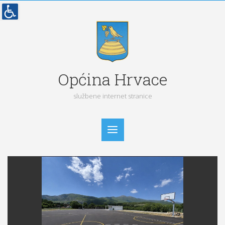
Općina Hrvace
službene internet stranice
Početna
Vijesti
Obavijesti