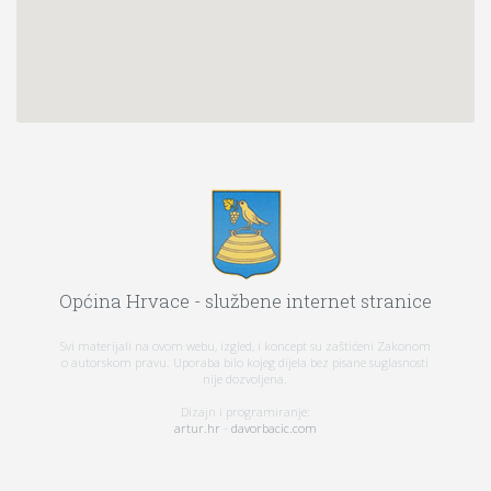
Općina Hrvace - službene internet stranice
Svi materijali na ovom webu, izgled, i koncept su zaštićeni Zakonom
o autorskom pravu. Uporaba bilo kojeg dijela bez pisane suglasnosti
nije dozvoljena.
Dizajn i programiranje:
artur.hr
-
davorbacic.com