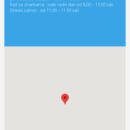
Rad sa strankama : svaki radni dan od 8,00 – 13,00 sati
Dnevni odmor : od 11,00 – 11:30 sati