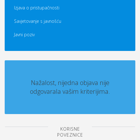
Izjava o pristupačnosti
Savjetovanje s javnošću
Javni poziv
Nažalost, nijedna objava nije
odgovarala vašim kriterijima.
KORISNE
POVEZNICE