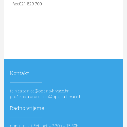
fax:021 829 700
Kontakt
tajnica:tajnica@opcina-hrvace.hr
pročelnica:procelnica@opcina-hrvace.hr
Radno vrijeme
pon, uto, sri, čet, pet – 7:30h – 15:30h