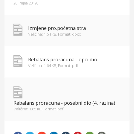
20. rujna 2019.
Općina Hrvace
Općinska tijela
Izmjene pro.početna stra
Dokumenti
Veličina: 1.64 KB,
Format: docx
Pristup informacijama
Rebalans proracuna - opci dio
Veličina: 1.64 KB,
Format: pdf
Rebalans proracuna - posebni dio (4. razina)
Veličina: 1.65 KB,
Format: pdf