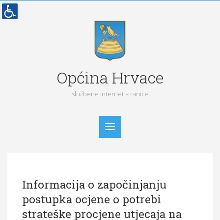
Općina Hrvace
službene internet stranice
Početna
Informacija o započinjanju
Vijesti
postupka ocjene o potrebi
Obavijesti
strateške procjene utjecaja na