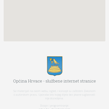
Općina Hrvace - službene internet stranice
Svi materijali na ovom webu, izgled, i koncept su zaštićeni Zakonom
o autorskom pravu. Uporaba bilo kojeg dijela bez pisane suglasnosti
nije dozvoljena.
Dizajn i programiranje: