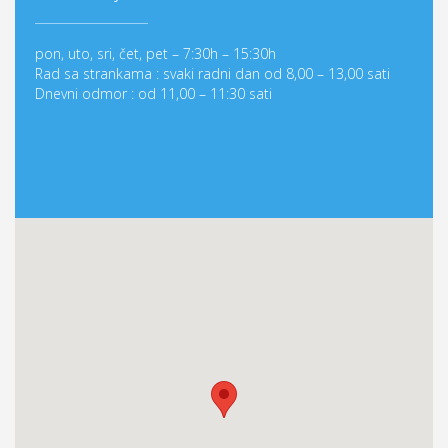
pon, uto, sri, čet, pet – 7:30h – 15:30h
Rad sa strankama : svaki radni dan od 8,00 – 13,00 sati
Dnevni odmor : od 11,00 – 11:30 sati