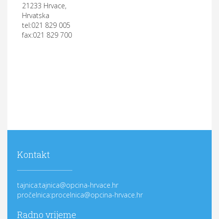
21233 Hrvace,
Hrvatska
tel:021 829 005
fax:021 829 700
Kontakt
tajnica:tajnica@opcina-hrvace.hr
pročelnica:procelnica@opcina-hrvace.hr
Radno vrijeme