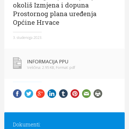
okoliš Izmjena i dopuna
Općina Hrvace
Prostornog plana uređenja
Općinska tijela
Općine Hrvace
Dokumenti
3. studenoga 2023.
Pristup informacijama
INFORMACIJA PPU
Veličina: 2.95 KB,
Format: pdf
Dokumenti: