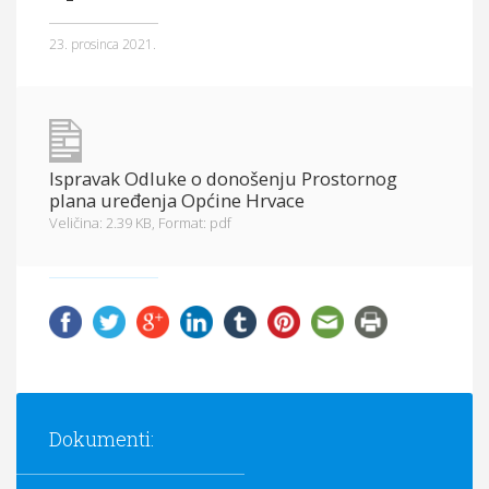
Općina Hrvace
23. prosinca 2021.
Općinska tijela
Dokumenti
Pristup informacijama
Ispravak Odluke o donošenju Prostornog
plana uređenja Općine Hrvace
Veličina: 2.39 KB,
Format: pdf
Dokumenti: