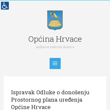
Općina Hrvace
službene internet stranice
Početna
Ispravak Odluke o donošenju
Vijesti
Prostornog plana uređenja
Obavijesti
Općine Hrvace