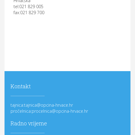
Hrvatska
tel:021 829 005
fax:021 829 700
Kontakt
tajnica:tajnica@opcina-hrvace.hr
pročelnica:procelnica@opcina-hrvace.hr
Radno vrijeme