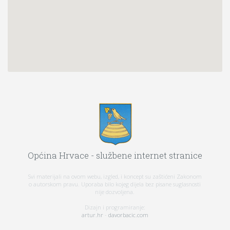
Općina Hrvace - službene internet stranice
Svi materijali na ovom webu, izgled, i koncept su zaštićeni Zakonom
o autorskom pravu. Uporaba bilo kojeg dijela bez pisane suglasnosti
nije dozvoljena.
Dizajn i programiranje:
artur.hr
-
davorbacic.com