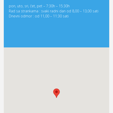
pon, uto, sri, čet, pet – 7:30h – 15:30h
Rad sa strankama : svaki radni dan od 8,00 – 13,00 sati
Dnevni odmor : od 11,00 – 11:30 sati