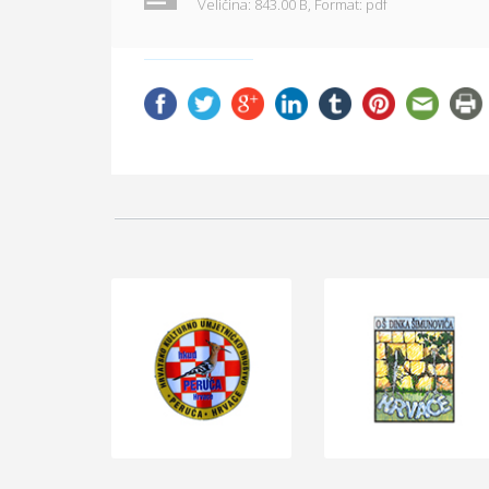
Veličina: 843.00 B,
Format: pdf