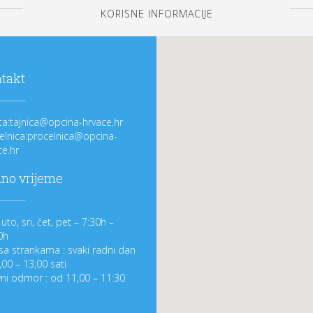
KORISNE INFORMACIJE
takt
ica:tajnica@opcina-hrvace.hr
elnica:procelnica@opcina-
ce.hr
no vrijeme
uto, sri, čet, pet – 7:30h –
0h
sa strankama : svaki radni dan
,00 – 13,00 sati
ni odmor : od 11,00 – 11:30