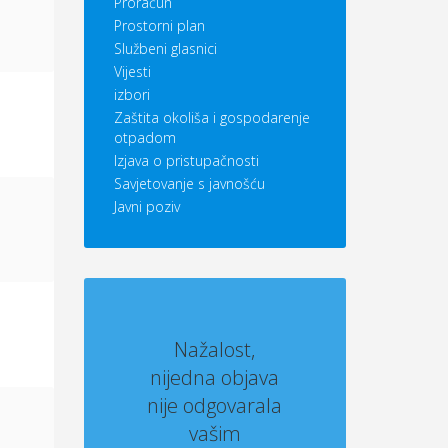
Proračun
Prostorni plan
Službeni glasnici
Vijesti
izbori
Zaštita okoliša i gospodarenje
otpadom
Izjava o pristupačnosti
Savjetovanje s javnošću
Javni poziv
Nažalost,
nijedna objava
nije odgovarala
vašim