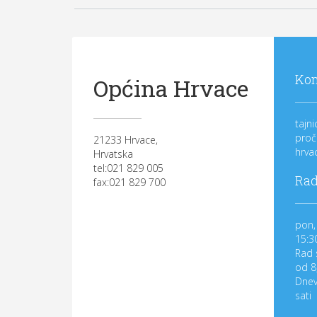
Kon
Općina Hrvace
tajn
proč
21233 Hrvace,
hrva
Hrvatska
tel:021 829 005
Rad
fax:021 829 700
pon, 
15:3
Rad 
od 8
Dnev
sati