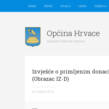
Dabar
Bitelić
Hrvace
Laktac
Maljkovo
Općina Hrvace
službene internet stranice
Početna
Vijesti
Obavijesti
Općina Hrvace
Izvješće o primljenim donacij
Općinska tijela
(Obrazac IZ-D)
Dokumenti
Pristup informacijama
24. veljače 2016.