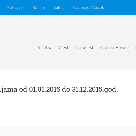
Potravlje
Rumin
Satrić
Vučipolje / Zasiok
Početna
Vijesti
Obavijesti
Općina Hrvace
ama od 01.01.2015 do 31.12.2015.god.