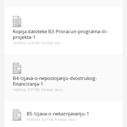
Kopija datoteke B3-Proracun-programa-ili-
projekta-1
Veličina: 3.06 KB,
Format: xlsx
B4-Izjava-o-nepostojanju-dvostrukog-
financiranja-1
Veličina: 3.07 KB,
Format: docx
B5-Izjava-o-nekaznjavanju-1
Veličina: 3.07 KB,
Format: docx