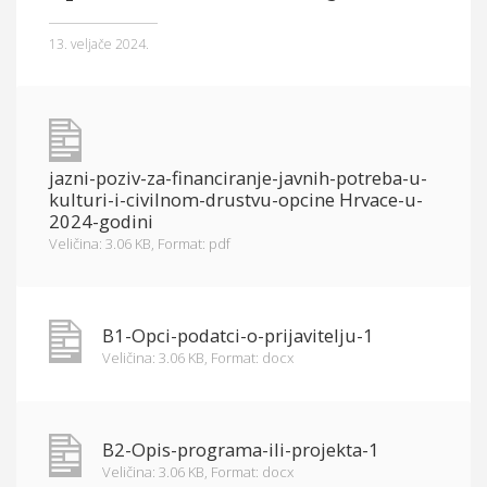
Općina Hrvace
13. veljače 2024.
Općinska tijela
Dokumenti
Pristup informacijama
jazni-poziv-za-financiranje-javnih-potreba-u-
kulturi-i-civilnom-drustvu-opcine Hrvace-u-
2024-godini
Veličina: 3.06 KB,
Format: pdf
B1-Opci-podatci-o-prijavitelju-1
Veličina: 3.06 KB,
Format: docx
B2-Opis-programa-ili-projekta-1
Veličina: 3.06 KB,
Format: docx