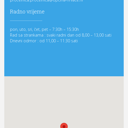
Radno vrijeme
pon, uto, sri, čet, pet – 7:30h – 15:30h
Rad sa strankama : svaki radni dan od 8,00 – 13,00 sati
Dnevni odmor : od 11,00 – 11:30 sati