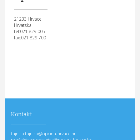
21233 Hrvace,
Hrvatska
tel:021 829 005
fax:021 829 700
Kontakt
tajnica:tajnica@opcina-hrvace.hr
pročelnica:procelnica@opcina-hrvace.hr