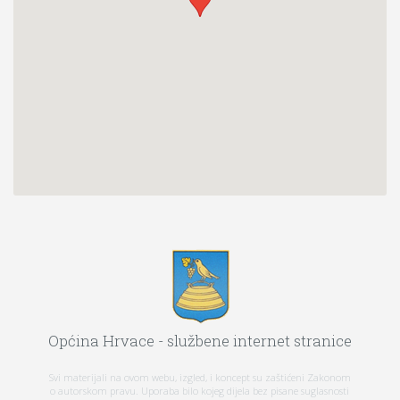
Općina Hrvace - službene internet stranice
Svi materijali na ovom webu, izgled, i koncept su zaštićeni Zakonom
o autorskom pravu. Uporaba bilo kojeg dijela bez pisane suglasnosti