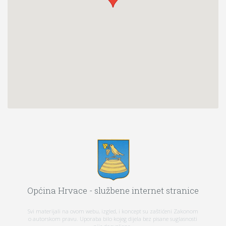
Općina Hrvace - službene internet stranice
Svi materijali na ovom webu, izgled, i koncept su zaštićeni Zakonom
o autorskom pravu. Uporaba bilo kojeg dijela bez pisane suglasnosti