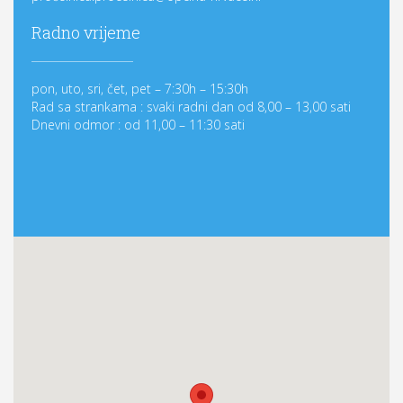
Radno vrijeme
pon, uto, sri, čet, pet – 7:30h – 15:30h
Rad sa strankama : svaki radni dan od 8,00 – 13,00 sati
Dnevni odmor : od 11,00 – 11:30 sati