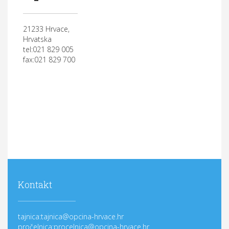
21233 Hrvace,
Hrvatska
tel:021 829 005
fax:021 829 700
Kontakt
tajnica:tajnica@opcina-hrvace.hr
pročelnica:procelnica@opcina-hrvace.hr