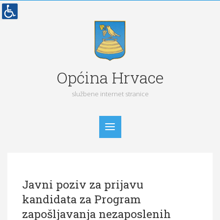
Općina Hrvace
službene internet stranice
Početna
Javni poziv za prijavu
Vijesti
kandidata za Program
Obavijesti
zapošljavanja nezaposlenih