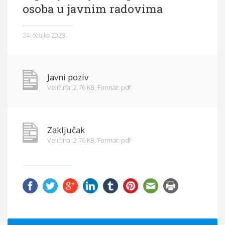
osoba u javnim radovima
Općina Hrvace
Općinska tijela
24. ožujka 2023.
Dokumenti
Pristup informacijama
Javni poziv
Veličina: 2.76 KB,
Format: pdf
Zaključak
Veličina: 2.76 KB,
Format: pdf