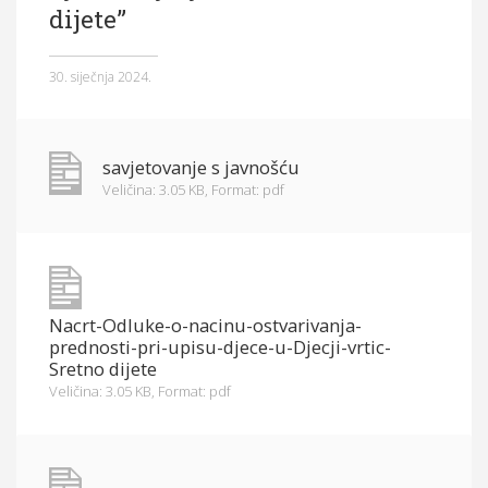
dijete”
Općina Hrvace
Općinska tijela
30. siječnja 2024.
Dokumenti
Pristup informacijama
savjetovanje s javnošću
Veličina: 3.05 KB,
Format: pdf
Nacrt-Odluke-o-nacinu-ostvarivanja-
prednosti-pri-upisu-djece-u-Djecji-vrtic-
Sretno dijete
Veličina: 3.05 KB,
Format: pdf