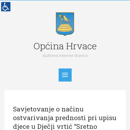
Općina Hrvace
službene internet stranice
Početna
Savjetovanje o načinu
Vijesti
ostvarivanja prednosti pri upisu
Obavijesti
djece u Dječji vrtić “Sretno