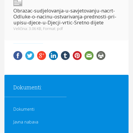
Obrazac-sudjelovanja-u-savjetovanju-nacrt-
Odluke-o-nacinu-ostvarivanja-prednosti-pri-
upisu-djece-u-Djecji-vrtic-Sretno dijete
Veličina: 3.06 KB,
Format: pdf
Dokumenti:
Dokumenti
Javna nabava