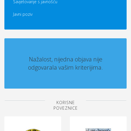
Savjetovanje s javnošću
Javni poziv
Nažalost, nijedna objava nije
odgovarala vašim kriterijima.
KORISNE
POVEZNICE