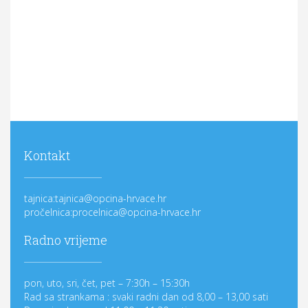
Kontakt
tajnica:tajnica@opcina-hrvace.hr
pročelnica:procelnica@opcina-hrvace.hr
Radno vrijeme
pon, uto, sri, čet, pet – 7:30h – 15:30h
Rad sa strankama : svaki radni dan od 8,00 – 13,00 sati