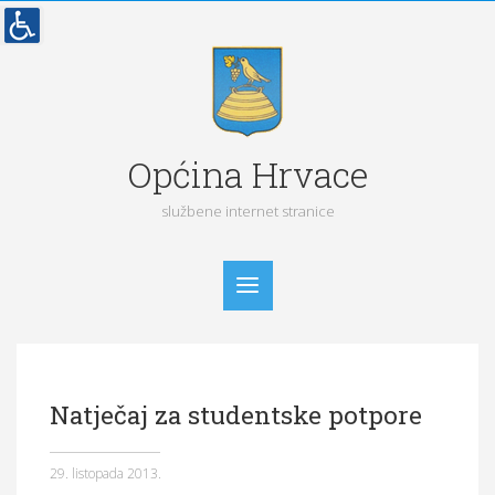
Općina Hrvace
službene internet stranice
Početna
Natječaj za studentske potpore
Vijesti
Obavijesti
29. listopada 2013.