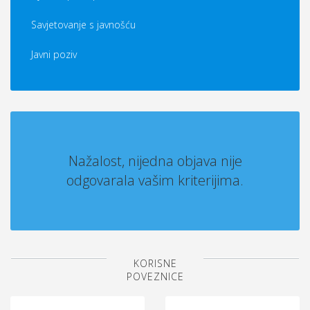
Savjetovanje s javnošću
Javni poziv
Nažalost, nijedna objava nije
odgovarala vašim kriterijima.
KORISNE
POVEZNICE