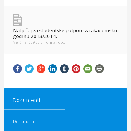
Općina Hrvace
Općinska tijela
Natječaj za studentske potpore za akademsku
Dokumenti
godinu 2013/2014.
Veličina: 689.00 B,
Format: doc
Pristup informacijama
Dokumenti:
Dokumenti