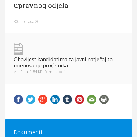
upravnog odjela
Općina Hrvace
Općinska tijela
30. listopada 2025.
Dokumenti
Pristup informacijama
Obavijest kandidatima za javni natječaj za
imenovanje pročelnika
Veličina: 3.84 KB,
Format: pdf
Dokumenti: