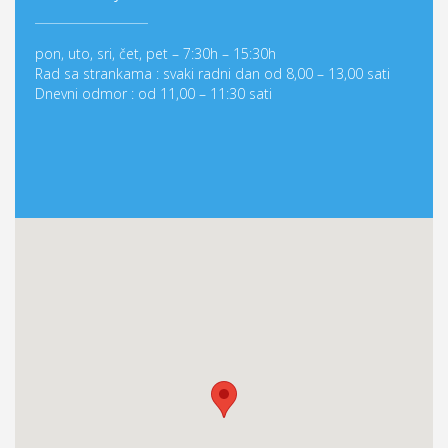
pon, uto, sri, čet, pet – 7:30h – 15:30h
Rad sa strankama : svaki radni dan od 8,00 – 13,00 sati
Dnevni odmor : od 11,00 – 11:30 sati