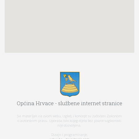
Općina Hrvace - službene internet stranice
Svi materijali na ovom webu, izgled, i koncept su zaštićeni Zakonom
o autorskom pravu. Uporaba bilo kojeg dijela bez pisane suglasnosti
nije dozvoljena.
Dizajn i programiranje: