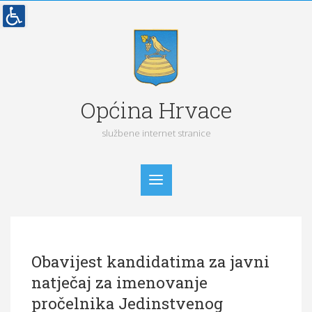
Općina Hrvace
službene internet stranice
Početna
Obavijest kandidatima za javni
Vijesti
natječaj za imenovanje
Obavijesti
pročelnika Jedinstvenog