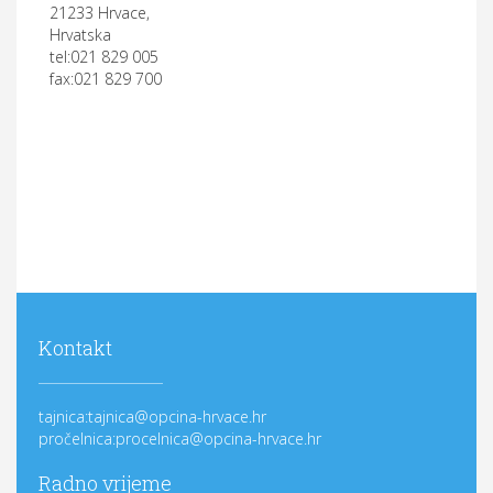
21233 Hrvace,
Hrvatska
tel:021 829 005
fax:021 829 700
Kontakt
tajnica:tajnica@opcina-hrvace.hr
pročelnica:procelnica@opcina-hrvace.hr
Radno vrijeme