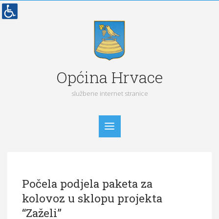
Općina Hrvace
službene internet stranice
Početna
Počela podjela paketa za
Vijesti
kolovoz u sklopu projekta
Obavijesti
“Zaželi”