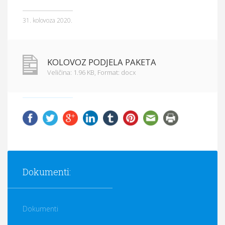
Općina Hrvace
31. kolovoza 2020.
Općinska tijela
Dokumenti
KOLOVOZ PODJELA PAKETA
Veličina: 1.96 KB,
Format: docx
Pristup informacijama
Dokumenti:
Dokumenti