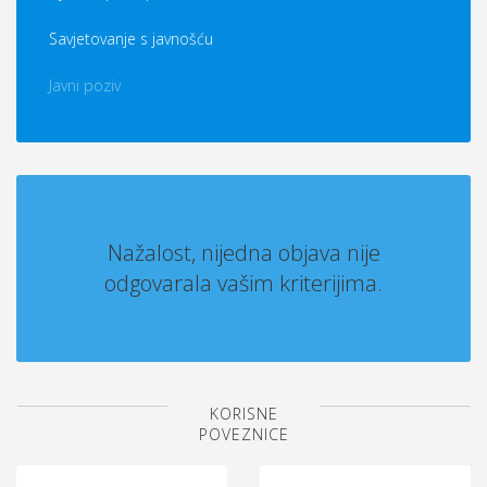
Savjetovanje s javnošću
Javni poziv
Nažalost, nijedna objava nije
odgovarala vašim kriterijima.
KORISNE
POVEZNICE