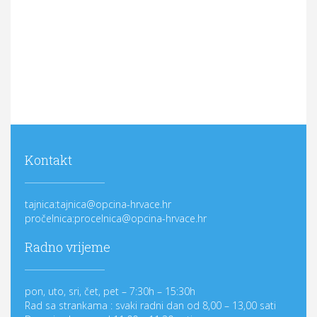
Kontakt
tajnica:tajnica@opcina-hrvace.hr
pročelnica:procelnica@opcina-hrvace.hr
Radno vrijeme
pon, uto, sri, čet, pet – 7:30h – 15:30h
Rad sa strankama : svaki radni dan od 8,00 – 13,00 sati