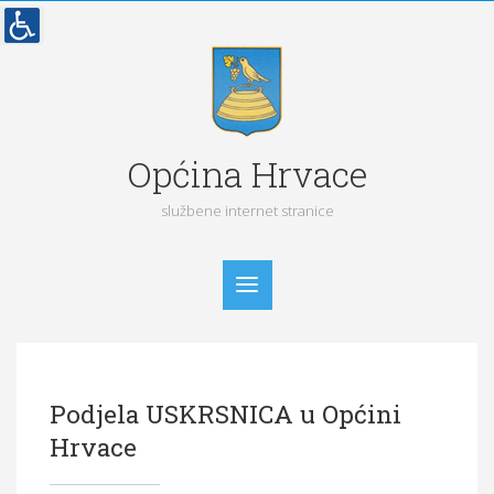
Općina Hrvace
službene internet stranice
Početna
Podjela USKRSNICA u Općini
Vijesti
Hrvace
Obavijesti