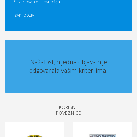
Savjetovanje s javnošću
Javni poziv
Nažalost, nijedna objava nije
odgovarala vašim kriterijima.
KORISNE
POVEZNICE