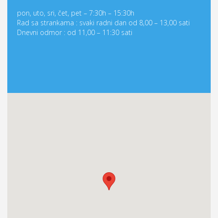
pon, uto, sri, čet, pet – 7:30h – 15:30h
Rad sa strankama : svaki radni dan od 8,00 – 13,00 sati
Dnevni odmor : od 11,00 – 11:30 sati