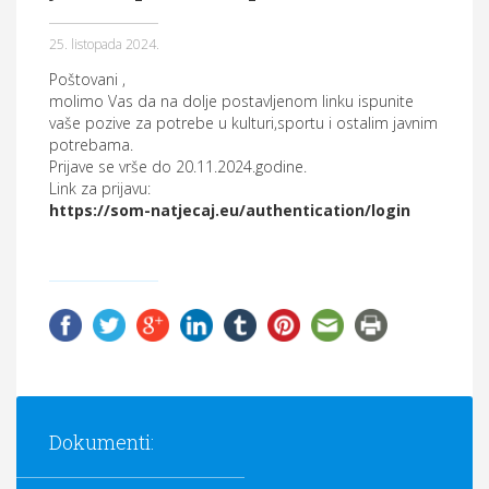
Općina Hrvace
25. listopada 2024.
Općinska tijela
Poštovani ,
molimo Vas da na dolje postavljenom linku ispunite
Dokumenti
vaše pozive za potrebe u kulturi,sportu i ostalim javnim
potrebama.
Pristup informacijama
Prijave se vrše do 20.11.2024.godine.
Link za prijavu:
https://som-natjecaj.eu/authentication/login
Dokumenti: