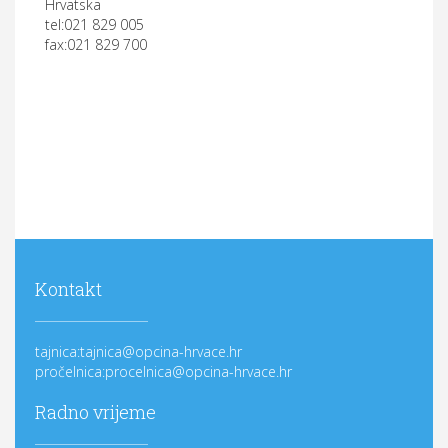
Hrvatska
tel:021 829 005
fax:021 829 700
Kontakt
tajnica:tajnica@opcina-hrvace.hr
pročelnica:procelnica@opcina-hrvace.hr
Radno vrijeme