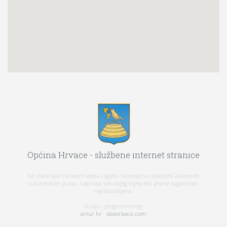
Općina Hrvace - službene internet stranice
Svi materijali na ovom webu, izgled, i koncept su zaštićeni Zakonom
o autorskom pravu. Uporaba bilo kojeg dijela bez pisane suglasnosti
nije dozvoljena.
Dizajn i programiranje:
artur.hr
-
davorbacic.com