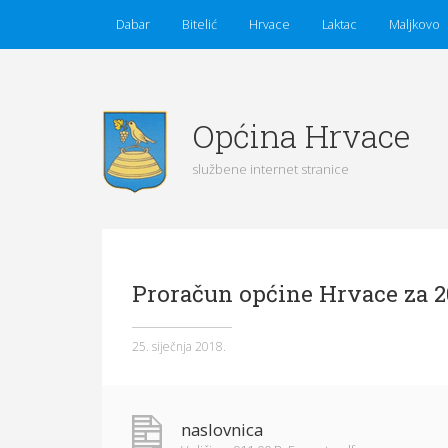
Dabar
Bitelić
Hrvace
Laktac
Maljkovo
Općina Hrvace
službene internet stranice
Početna
Vijesti
Obavijesti
Općina Hrvace
Proračun općine Hrvace za 2
Općinska tijela
Dokumenti
Pristup informacijama
25. siječnja 2018.
naslovnica