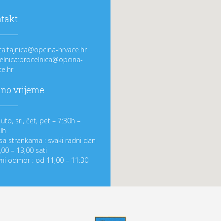
takt
ica:tajnica@opcina-hrvace.hr
elnica:procelnica@opcina-
ce.hr
no vrijeme
uto, sri, čet, pet – 7:30h –
0h
sa strankama : svaki radni dan
,00 – 13,00 sati
ni odmor : od 11,00 – 11:30