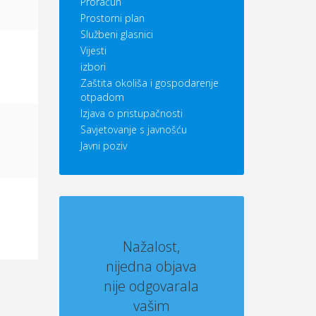
Proračun
Prostorni plan
Službeni glasnici
Vijesti
izbori
Zaštita okoliša i gospodarenje
otpadom
Izjava o pristupačnosti
Savjetovanje s javnošću
Javni poziv
Nažalost,
nijedna objava
nije odgovarala
vašim