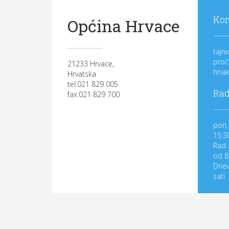
Kon
Općina Hrvace
tajn
proč
21233 Hrvace,
hrva
Hrvatska
tel:021 829 005
Rad
fax:021 829 700
pon, 
15:3
Rad 
od 8
Dnev
sati