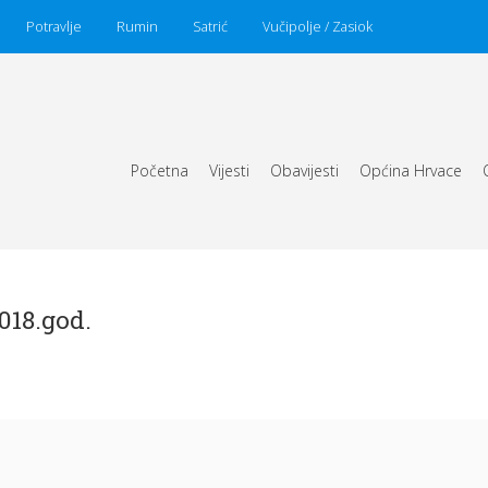
Potravlje
Rumin
Satrić
Vučipolje / Zasiok
Početna
Vijesti
Obavijesti
Općina Hrvace
018.god.