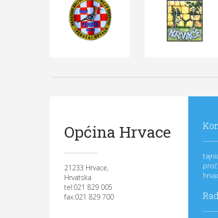
Kon
Općina Hrvace
tajn
proč
21233 Hrvace,
hrva
Hrvatska
tel:021 829 005
Rad
fax:021 829 700