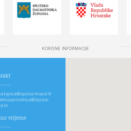
KORISNE INFORMACIJE
takt
ica:tajnica@opcina-hrvace.hr
elnica:procelnica@opcina-
ce.hr
no vrijeme