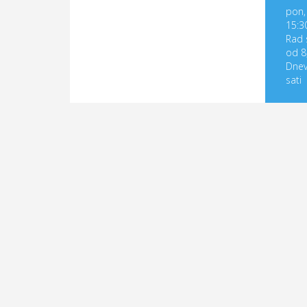
pon, 
15:3
Rad 
od 8
Dnev
sati