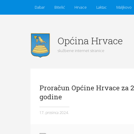
Dabar
Bitelić
Hrvace
Laktac
Maljkovo
Općina Hrvace
službene internet stranice
Početna
Vijesti
Obavijesti
Općina Hrvace
Proračun Općine Hrvace za 20
Općinska tijela
godine
Dokumenti
Pristup informacijama
17. prosinca 2024.