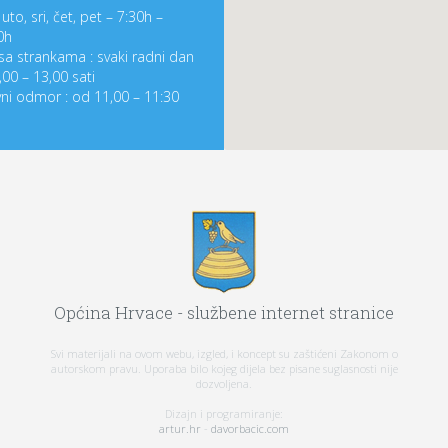
uto, sri, čet, pet – 7:30h –
0h
sa strankama : svaki radni dan
,00 – 13,00 sati
ni odmor : od 11,00 – 11:30
Općina Hrvace - službene internet stranice
Svi materijali na ovom webu, izgled, i koncept su zaštićeni Zakonom o
autorskom pravu. Uporaba bilo kojeg dijela bez pisane suglasnosti nije
dozvoljena.
Dizajn i programiranje:
artur.hr
-
davorbacic.com