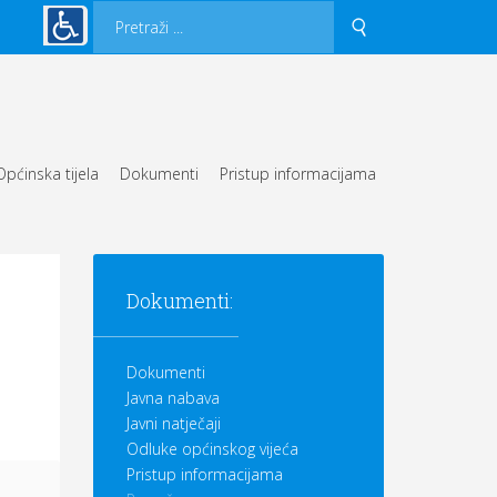
Općinska tijela
Dokumenti
Pristup informacijama
Dokumenti:
Dokumenti
Javna nabava
Javni natječaji
Odluke općinskog vijeća
Pristup informacijama