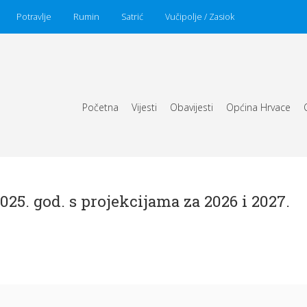
Potravlje
Rumin
Satrić
Vučipolje / Zasiok
Početna
Vijesti
Obavijesti
Općina Hrvace
25. god. s projekcijama za 2026 i 2027.