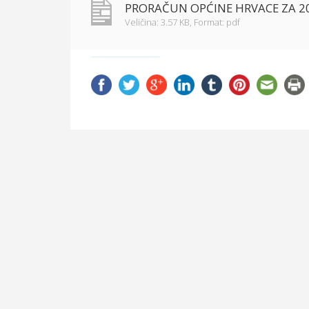
PRORAČUN OPĆINE HRVACE ZA 202
Veličina: 3.57 KB,
Format: pdf