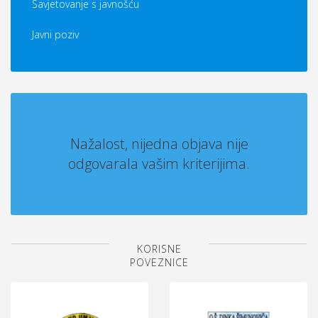
Savjetovanje s javnošću
Javni poziv
Nažalost, nijedna objava nije
odgovarala vašim kriterijima.
KORISNE
POVEZNICE