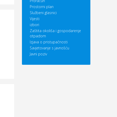
Proračun
Prostorni plan
Službeni glasnici
Vijesti
izbori
Zaštita okoliša i gospodarenje
otpadom
Izjava o pristupačnosti
Savjetovanje s javnošću
Javni poziv