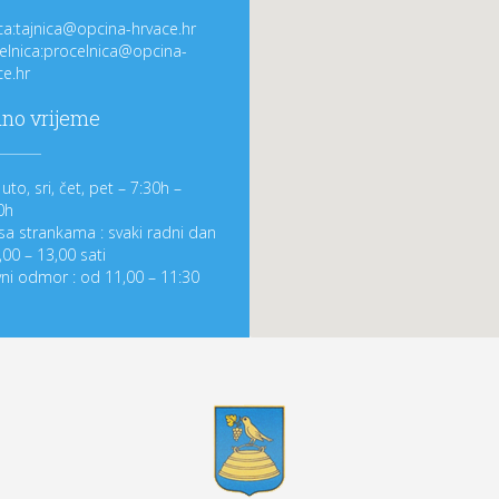
ica:tajnica@opcina-hrvace.hr
elnica:procelnica@opcina-
ce.hr
no vrijeme
uto, sri, čet, pet – 7:30h –
0h
sa strankama : svaki radni dan
,00 – 13,00 sati
ni odmor : od 11,00 – 11:30