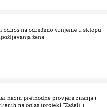
ni odnos na određeno vriijeme u sklopu
apošljavanja žena
ai način prethodne provjere znanja i
jenih na oglas (projekt “Zaželi”)