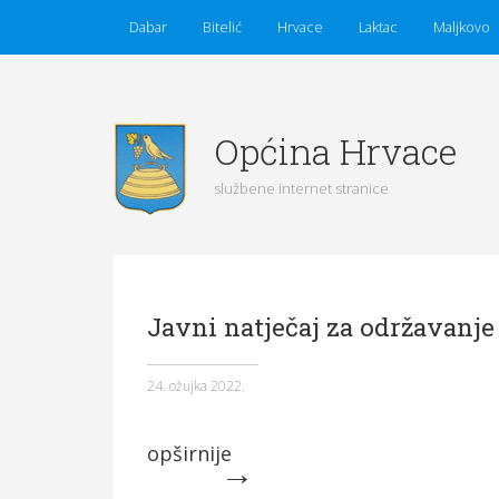
Dabar
Bitelić
Hrvace
Laktac
Maljkovo
Općina Hrvace
službene internet stranice
Početna
Vijesti
Obavijesti
Općina Hrvace
Javni natječaj za održavanje
Općinska tijela
Dokumenti
Pristup informacijama
24. ožujka 2022.
opširnije