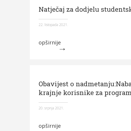
Natječaj za dodjelu students
22. listopada 2021.
opširnije
Obavijest o nadmetanju:Naba
krajnje korisnike za program 
20. srpnja 2021.
opširnije