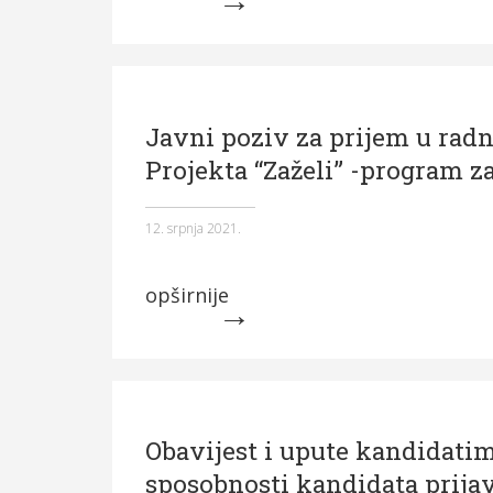
Javni poziv za prijem u rad
Projekta “Zaželi” -program z
12. srpnja 2021.
opširnije
Obavijest i upute kandidatim
sposobnosti kandidata prijavl