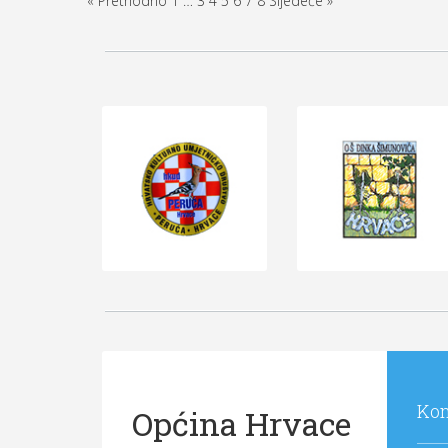
« Prethodno
1
…
3
4
5
6
7
8
Sljedeće »
Kon
Općina Hrvace