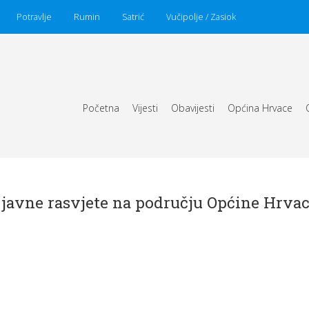
Potravlje
Rumin
Satrić
Vučipolje / Zasiok
Početna
Vijesti
Obavijesti
Općina Hrvace
 javne rasvjete na području Općine Hrva