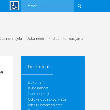
Općinska tijela
Dokumenti
Pristup informacijama
Dokumenti:
ce
Dokumenti
Javna nabava
Javni natječaji
Odluke općinskog vijeća
Pristup informacijama