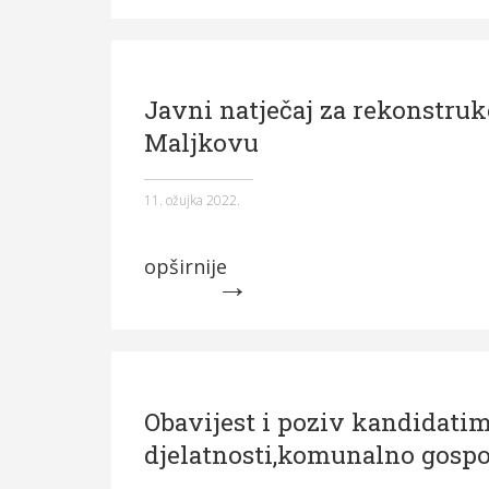
Javni natječaj za rekonstru
Maljkovu
11. ožujka 2022.
opširnije
Obavijest i poziv kandidatim
djelatnosti,komunalno gospod