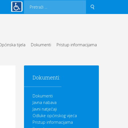
Općinska tijela
Dokumenti
Pristup informacijama
Dokumenti:
Dokumenti
Javna nabava
Javni natječaji
Odluke općinskog vijeća
Pristup informacijama