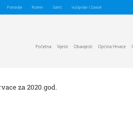
Potravlje
Rumin
Satrić
Vučipolje / Zasiok
Početna
Vijesti
Obavijesti
Općina Hrvace
vace za 2020.god.