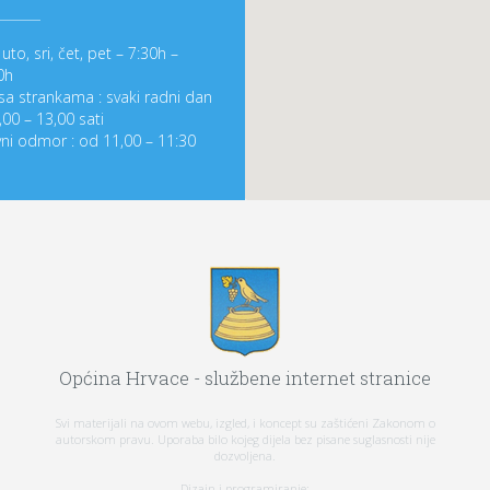
uto, sri, čet, pet – 7:30h –
0h
sa strankama : svaki radni dan
,00 – 13,00 sati
ni odmor : od 11,00 – 11:30
Općina Hrvace - službene internet stranice
Svi materijali na ovom webu, izgled, i koncept su zaštićeni Zakonom o
autorskom pravu. Uporaba bilo kojeg dijela bez pisane suglasnosti nije
dozvoljena.
Dizajn i programiranje: