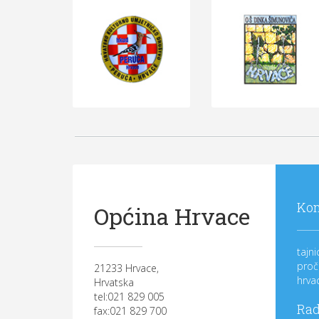
Kon
Općina Hrvace
tajn
proč
21233 Hrvace,
hrva
Hrvatska
tel:021 829 005
Rad
fax:021 829 700