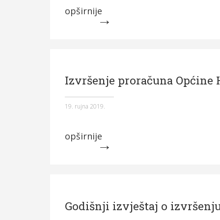
opširnije
Izvršenje proračuna Općine H
19. rujna 2019.
opširnije
Godišnji izvještaj o izvršen