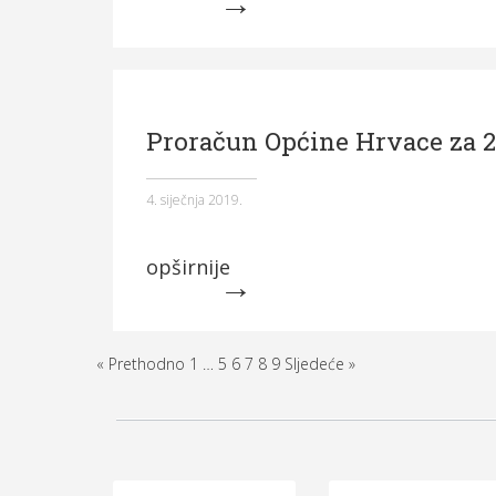
Proračun Općine Hrvace za 2
4. siječnja 2019.
opširnije
« Prethodno
1
…
5
6
7
8
9
Sljedeće »