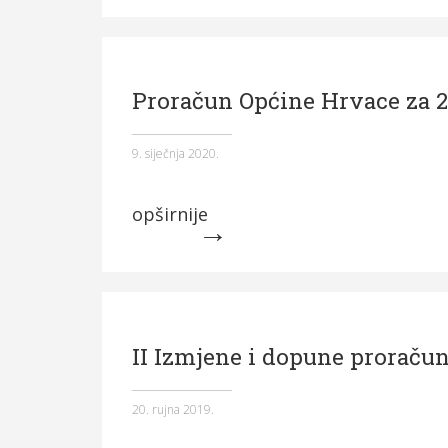
Proračun Općine Hrvace za 2
9. siječnja 2020.
opširnije
II Izmjene i dopune proračun
20. rujna 2019.