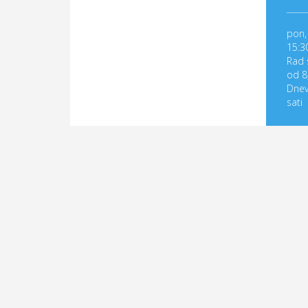
pon, 
15:3
Rad 
od 8
Dnev
sati