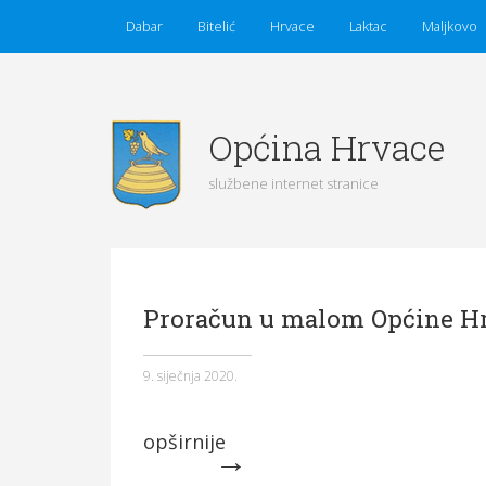
Dabar
Bitelić
Hrvace
Laktac
Maljkovo
Općina Hrvace
službene internet stranice
Početna
Vijesti
Obavijesti
Općina Hrvace
Proračun u malom Općine Hr
Općinska tijela
Dokumenti
Pristup informacijama
9. siječnja 2020.
opširnije