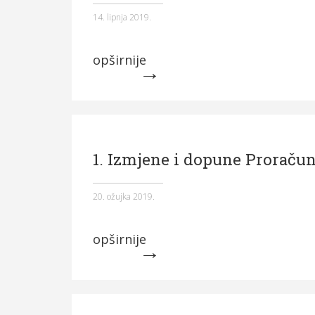
14. lipnja 2019.
opširnije
1. Izmjene i dopune Proraču
20. ožujka 2019.
opširnije