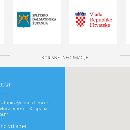
KORISNE INFORMACIJE
takt
ica:tajnica@opcina-hrvace.hr
elnica:procelnica@opcina-
ce.hr
no vrijeme