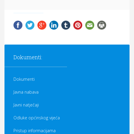
Dokumenti:
Dokumenti
Javna nabava
Javni natječaji
Odluke općinskog vijeća
Pristup informacijama