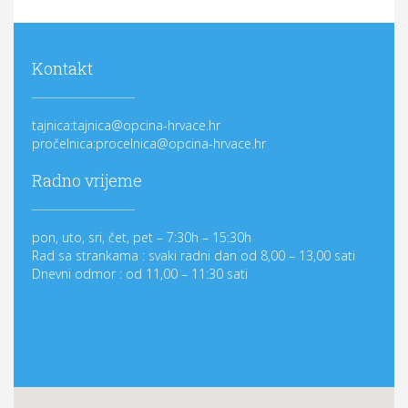
Kontakt
tajnica:tajnica@opcina-hrvace.hr
pročelnica:procelnica@opcina-hrvace.hr
Radno vrijeme
pon, uto, sri, čet, pet – 7:30h – 15:30h
Rad sa strankama : svaki radni dan od 8,00 – 13,00 sati
Dnevni odmor : od 11,00 – 11:30 sati