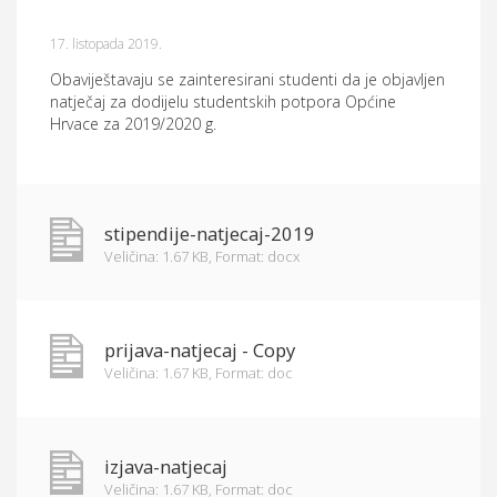
Općina Hrvace
17. listopada 2019.
Općinska tijela
Obaviještavaju se zainteresirani studenti da je objavljen
natječaj za dodijelu studentskih potpora Općine
Dokumenti
Hrvace za 2019/2020 g.
Pristup informacijama
stipendije-natjecaj-2019
Veličina: 1.67 KB,
Format: docx
prijava-natjecaj - Copy
Veličina: 1.67 KB,
Format: doc
izjava-natjecaj
Veličina: 1.67 KB,
Format: doc